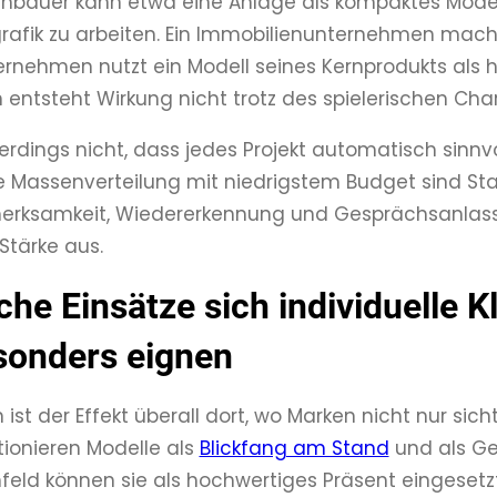
nbauer kann etwa eine Anlage als kompaktes Modell 
rafik zu arbeiten. Ein Immobilienunternehmen mach
ernehmen nutzt ein Modell seines Kernprodukts als 
n entsteht Wirkung nicht trotz des spielerischen Ch
lerdings nicht, dass jedes Projekt automatisch sinnv
ne Massenverteilung mit niedrigstem Budget sind Sta
rksamkeit, Wiedererkennung und Gesprächsanlass e
Stärke aus.
che Einsätze sich individuelle
sonders eignen
ist der Effekt überall dort, wo Marken nicht nur sic
ionieren Modelle als
Blickfang am Stand
und als Ge
ld können sie als hochwertiges Präsent eingesetzt 