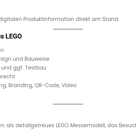
igitalen Produktinformation direkt am Stand.
us LEGO
en
esign und Bauweise
 und ggf. Testbau
erecht
ung, Branding, QR-Code, Video
en: als detailgetreues LEGO Messemodell, das Besuc