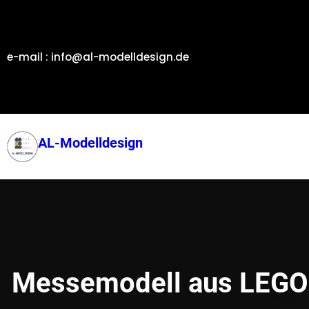
Zum
Inhalt
springen
e-mail : info@al-modelldesign.de
AL-Modelldesign
Messemodell aus LEGO