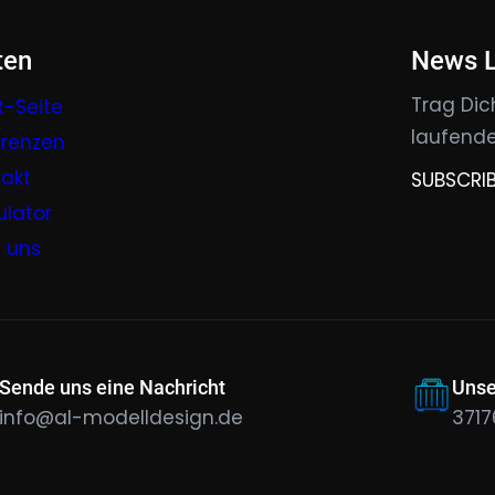
ten
News L
Trag Dic
t-Seite
laufende
erenzen
akt
SUBSCRI
ulator
 uns
Sende uns eine Nachricht
Unse
info@al-modelldesign.de
371