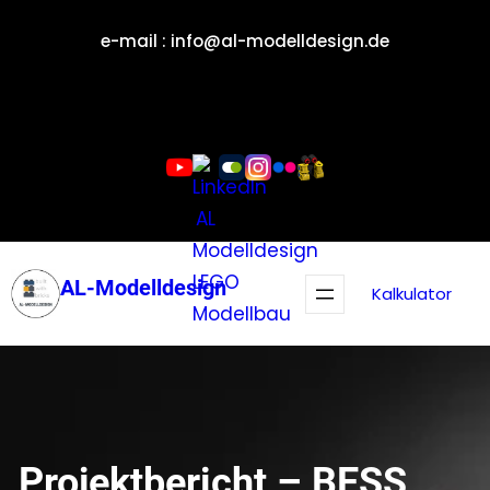
Zum
e-mail : info@al-modelldesign.de
Inhalt
springen
AL-Modelldesign
Kalkulator
Projektbericht – BESS