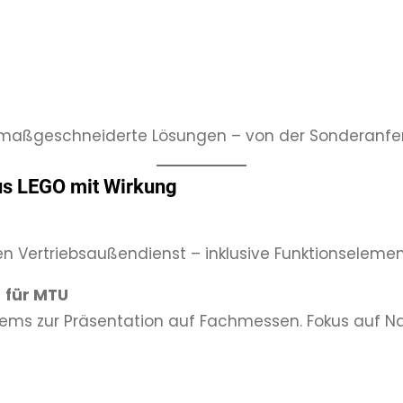
 wir maßgeschneiderte Lösungen – von der Sonderanf
aus LEGO mit Wirkung
 den Vertriebsaußendienst – inklusive Funktionsele
O
für MTU
ems zur Präsentation auf Fachmessen. Fokus auf Nac