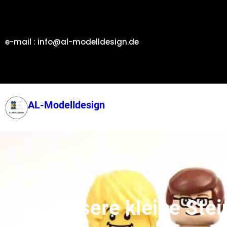
Zum
Inhalt
springen
e-mail : info@al-modelldesign.de
AL-Modelldesign
Über unsere kleine Stei