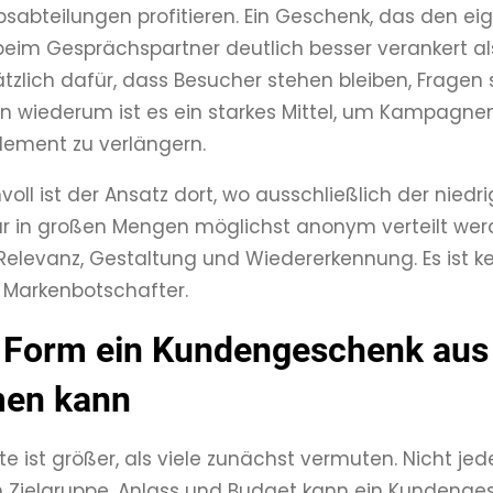
bsabteilungen profitieren. Ein Geschenk, das den e
t beim Gesprächspartner deutlich besser verankert al
ätzlich dafür, dass Besucher stehen bleiben, Fragen 
n wiederum ist es ein starkes Mittel, um Kampagne
lement zu verlängern.
oll ist der Ansatz dort, wo ausschließlich der niedr
 in großen Mengen möglichst anonym verteilt werden 
elevanz, Gestaltung und Wiedererkennung. Es ist k
 Markenbotschafter.
 Form ein Kundengeschenk aus
en kann
te ist größer, als viele zunächst vermuten. Nicht je
ch Zielgruppe, Anlass und Budget kann ein Kundeng