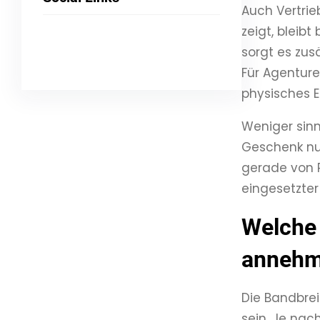
Auch Vertrie
zeigt, bleib
sorgt es zus
LinkedIn
Link
YouTube
Für Agenture
physisches E
Weniger sinnv
Geschenk nur
gerade von R
eingesetzter
Welche
annehm
Die Bandbrei
sein. Je na