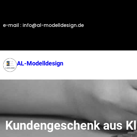
Zum
Inhalt
springen
e-mail : info@al-modelldesign.de
AL-Modelldesign
Kundengeschenk aus K