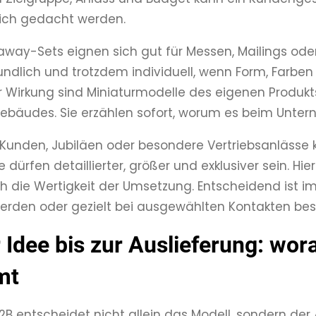
lich gedacht werden.
away-Sets eignen sich gut für Messen, Mailings oder
undlich und trotzdem individuell, wenn Form, Farbe
er Wirkung sind Miniaturmodelle des eigenen Produkt
ebäudes. Sie erzählen sofort, worum es beim Unte
e Kunden, Jubiläen oder besondere Vertriebsanläs
e dürfen detaillierter, größer und exklusiver sein. Hi
 die Wertigkeit der Umsetzung. Entscheidend ist im
erden oder gezielt bei ausgewählten Kontakten be
 Idee bis zur Auslieferung: wor
mt
B entscheidet nicht allein das Modell, sondern der 