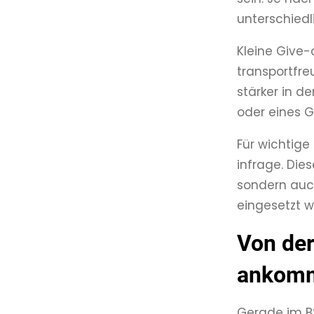
unterschied
Kleine Give-
transportfre
stärker in d
oder eines G
Für wichtig
infrage. Dies
sondern auch
eingesetzt w
Von der
ankom
Gerade im B2