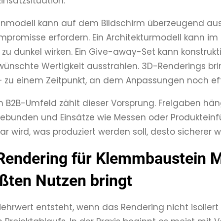
insatzsituation.
enmodell kann auf dem Bildschirm überzeugend au
promisse erfordern. Ein Architekturmodell kann im
zu dunkel wirken. Ein Give-away-Set kann konstrukt
wünschte Wertigkeit ausstrahlen. 3D-Renderings bri
 zu einem Zeitpunkt, an dem Anpassungen noch effi
m B2B-Umfeld zählt dieser Vorsprung. Freigaben hä
gebunden und Einsätze wie Messen oder Produkteinf
bar wird, was produziert werden soll, desto sicherer 
endering für Klemmbaustein Mo
ßten Nutzen bringt
ehrwert entsteht, wenn das Rendering nicht isoliert 