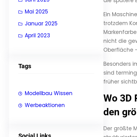
die spätere E
Mai 2025
Ein Maschin
trotzdem Kom
Januar 2025
Markenfarbe 
April 2023
nicht die ge
Oberfläche –
Besonders i
Tags
sind termin
früher sicht
Modellbau Wissen
Wo 3D R
Werbeaktionen
den grö
Der größte M
Social Links