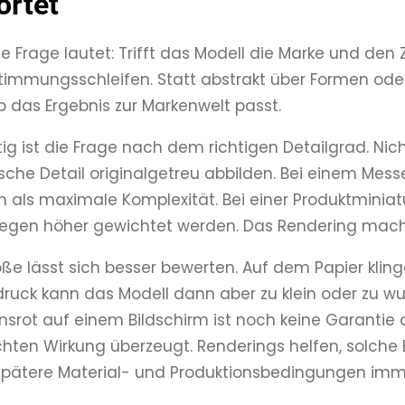
ortet
te Frage lautet: Trifft das Modell die Marke und den
timmungsschleifen. Statt abstrakt über Formen oder 
ob das Ergebnis zur Markenwelt passt.
ig ist die Frage nach dem richtigen Detailgrad. N
sche Detail originalgetreu abbilden. Bei einem Mes
en als maximale Komplexität. Bei einer Produktminia
gegen höher gewichtet werden. Das Rendering mach
öße lässt sich besser bewerten. Auf dem Papier kl
druck kann das Modell dann aber zu klein oder zu wuch
rot auf einem Bildschirm ist noch keine Garantie 
ten Wirkung überzeugt. Renderings helfen, solche E
pätere Material- und Produktionsbedingungen im