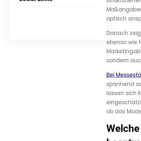
strukturierte
Maßangaben o
optisch ansp
LinkedIn
Link
YouTube
Danach zeigt
ebenso wie F
Marketingabt
sondern auc
Bei Messest
spannend aus
lassen sich
eingeschätz
ob das Model
Welche 