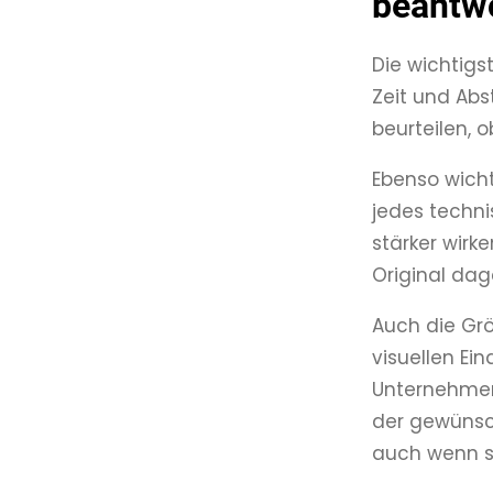
beantw
Die wichtigs
Zeit und Abs
beurteilen, 
Ebenso wicht
jedes techni
stärker wirk
Original da
Auch die Gr
visuellen Ein
Unternehmens
der gewünsch
auch wenn s