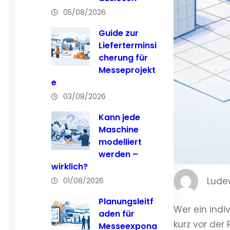
05/08/2026
Guide zur
Lieferterminsi
cherung für
Messeprojekt
e
03/08/2026
Kann jede
Maschine
modelliert
werden –
wirklich?
Lude
01/08/2026
Planungsleitf
Wer ein indi
aden für
kurz vor der
Messeexpona