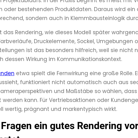
n Projektablaufs. In der Praxis beginnt es meist mit 
der bestehenden Produktdaten. Daraus wird ein dig
rechend, sondern auch in Klemmbausteinlogik durc
 das Rendering, wie dieses Modell später wahrgeno
arbverläufe, Druckelemente, Sockel, Umgebungen od
eilungen ist das besonders hilfreich, weil sie nicht 
h dessen Wirkung im Kommunikationskontext.
änden
etwa spielt die Fernwirkung eine große Rolle. 
sieht, funktioniert nicht automatisch auch aus se
 Kameraperspektiven und Maßstäbe so wählen, dass
t werden kann. Für Vertriebsaktionen oder Kundeng
l wertig, prägnant und markentypisch wirkt.
Fragen ein gutes Rendering vo