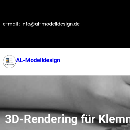
Zum
Inhalt
springen
e-mail : info@al-modelldesign.de
AL-Modelldesign
3D-Rendering für Klem