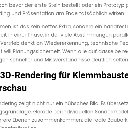
ch bevor der erste Stein bestellt oder ein Prototyp g
ding und Präsentation am Ende tatsächlich wirken.
en ist das kein nettes Extra, sondern ein handfester
heit in einer Phase, in der viele Abstimmungen paral
r Vertrieb denkt an Wiedererkennung, technische T
ill Planungssicherheit. Wenn alle auf dasselbe rea
en schneller und Missverständnisse deutlich selten
D-Rendering für Klemmbaustei
rschau
dering zeigt nicht nur ein hübsches Bild. Es übersetz
sgrundlage. Gerade bei individuellen Sondermodel
ehrere Ebenen zusammenkommen: die reale Baubarke