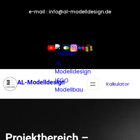
Zum
e-mail : info@al-modelldesign.de
Inhalt
springen
AL-Modelldesign
Kalkulator
Projektbereich –