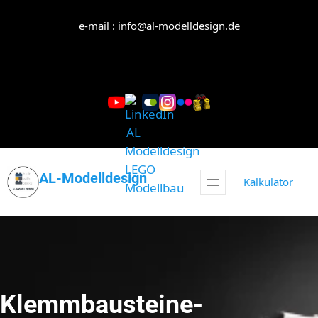
Zum
Inhalt
e-mail : info@al-modelldesign.de
springen
AL-Modelldesign
Kalkulator
Klemmbausteine-