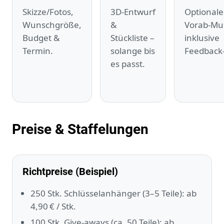
Skizze/Fotos,
3D‑Entwurf
Optionale
Wunschgröße,
&
Vorab‑Mu
Budget &
Stückliste –
inklusive
Termin.
solange bis
Feedback
es passt.
Preise & Staffelungen
Richtpreise (Beispiel)
250 Stk. Schlüsselanhänger (3–5 Teile): ab
4,90 € / Stk.
100 Stk. Give‑aways (ca. 50 Teile): ab